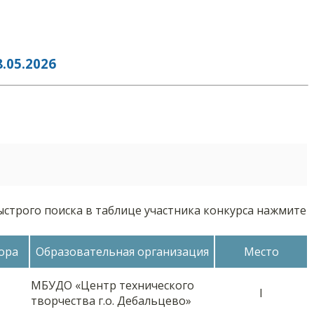
05.2026
ыстрого поиска в таблице участника конкурса нажмите
ора
Образовательная организация
Место
МБУДО «Центр технического
I
творчества г.о. Дебальцево»