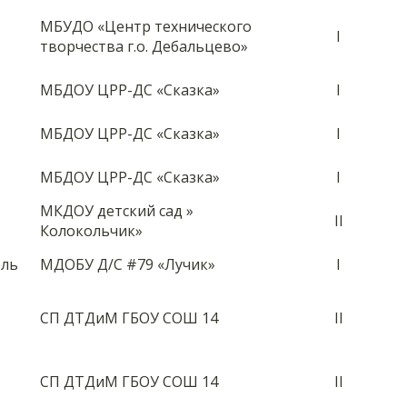
МБУДО «Центр технического
I
творчества г.о. Дебальцево»
МБДОУ ЦРР-ДС «Сказка»
I
МБДОУ ЦРР-ДС «Сказка»
I
МБДОУ ЦРР-ДС «Сказка»
I
МКДОУ детский сад »
II
Колокольчик»
ель
МДОБУ Д/С #79 «Лучик»
I
СП ДТДиМ ГБОУ СОШ 14
II
СП ДТДиМ ГБОУ СОШ 14
II