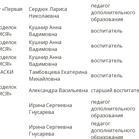
педагог
 «Первая
Сердюк Лариса
дополнительного
Николаевна
образования
поделок
Кушнир Анна
воспитатель
СЯ!»
Вадимовна
поделок
Кушнир Анна
воспитатель
СЯ!»
Вадимовна
поделок
Кушнир Анна
воспитатель
СЯ!»
Вадимовна
РАСКИ
Тамбовцева Екатерина
воспитатель
Михайловна
поделок
Александра Васильевна
старший воспитат
СЯ!»
педагог
Ирина Сергеевна
дополнительного
»
Гнусарева
образования
педагог
Ирина Сергеевна
дополнительного
»
Гнусарева
образования