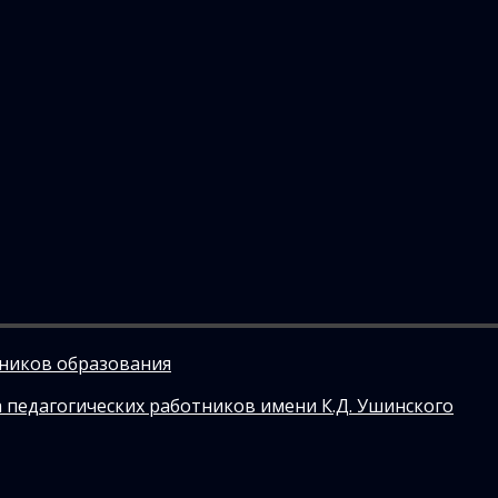
тников образования
 педагогических работников имени К.Д. Ушинского