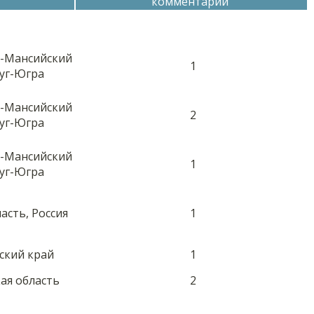
комментарий
ы-Мансийский
1
уг-Югра
ы-Мансийский
2
уг-Югра
ы-Мансийский
1
уг-Югра
асть, Россия
1
йский край
1
кая область
2