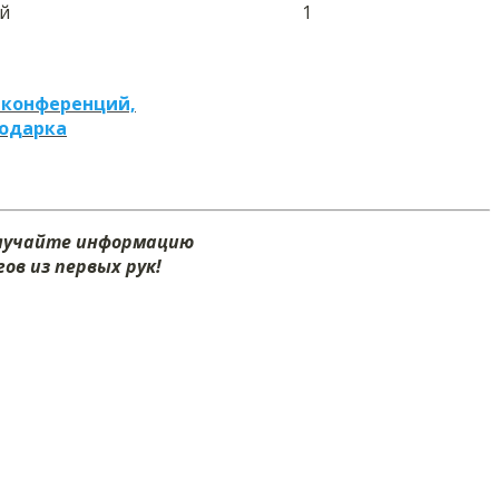
ей
1
 конференций,
подарка
олучайте информацию
ов из первых рук!