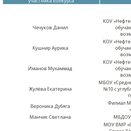
участника конкурса
КОУ «Нефте
Чечуков Данил
обуча
воз
КОУ «Нефте
Кушнир Аурика
обуча
воз
КОУ «Нефте
Иманов Мухаммад
обуча
воз
МБОУ «Средн
Жулёва Екатерина
№10 с углу
п
Филиал М
Вероника Дубяга
Манчик Светлана
МБДОУ 
МОУ ВМР «
Союза З.И