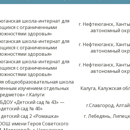
юганская школа-интернат для
г. Нефтеюганск, Хант
ющихся с ограниченными
автономный окр
можностями здоровья»
юганская школа-интернат для
г. Нефтеюганск, Хант
ющихся с ограниченными
автономный окр
можностями здоровья»
юганская школа-интернат для
г. Нефтеюганск, Хант
ющихся с ограниченными
автономный окр
можностями здоровья»
яя общеобразовательная школа
бленным изучением отдельных
Калуга, Калужская обл
редметов» г.Калуги
БДОУ «Детский сад № 43» —
г.Славгород, Алта
«детский сад № 40»
детский сад 2 «Ромашка»
г. Лебедянь, Липец
ООШ имени Героя Советского
. Маресевой» с. Черкасское