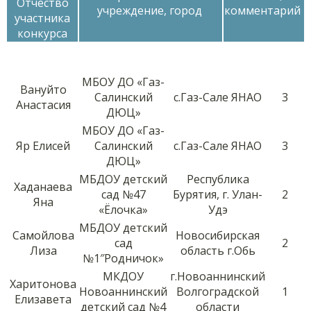
Отчество
учреждение, город
комментарий
участника
конкурса
МБОУ ДО «Газ-
Вануйто
Салинский
с.Газ-Сале ЯНАО
3
Анастасия
ДЮЦ»
МБОУ ДО «Газ-
Яр Елисей
Салинский
с.Газ-Сале ЯНАО
3
ДЮЦ»
МБДОУ детский
Республика
Хаданаева
сад №47
Бурятия, г. Улан-
2
Яна
«Ёлочка»
Удэ
МБДОУ детский
Самойлова
Новосибирская
сад
2
Лиза
область г.Обь
№1″Родничок»
МКДОУ
г.Новоаннинский
Харитонова
Новоаннинский
Волгоградской
1
Елизавета
детский сад №4
области