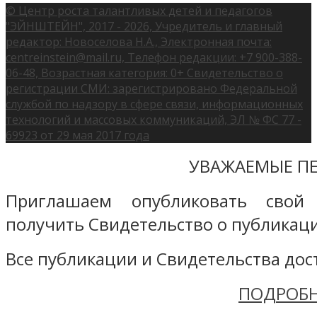
© Центр роста талантливых детей и педагогов
"ЭЙНШТЕЙН", 2017 - 2026, Учредитель и главный
редактор: Новоселова Н.А., Электронная почта:
centreinstein@mail.ru, Телефон редакции: +7 900-388-
06-48, Возрастная категория: 0+ Свидетельство о
регистрации СМИ: зарегистрировано Федеральной
службой по надзору в сфере связи, информационных
технологий и массовых коммуникаций, ЭЛ № ФС 77 -
69923 от 29 мая 2017 года
УВАЖАЕМЫЕ ПЕ
Приглашаем опубликовать свой
получить Свидетельство о публикаци
Все публикации и Свидетельства дост
ПОДРОБН