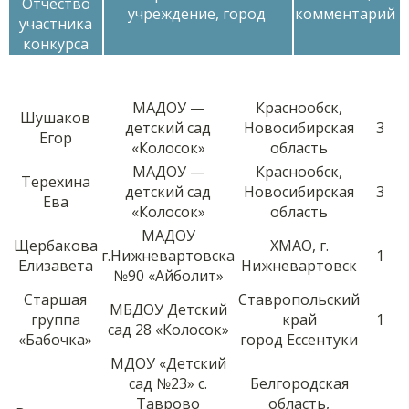
Отчество
учреждение, город
комментарий
участника
конкурса
МАДОУ —
Краснообск,
Шушаков
детский сад
Новосибирская
3
Егор
«Колосок»
область
МАДОУ —
Краснообск,
Терехина
детский сад
Новосибирская
3
Ева
«Колосок»
область
МАДОУ
Щербакова
ХМАО, г.
г.Нижневартовска
1
Елизавета
Нижневартовск
№90 «Айболит»
Старшая
Ставропольский
МБДОУ Детский
группа
край
1
сад 28 «Колосок»
«Бабочка»
город Ессентуки
МДОУ «Детский
сад №23» с.
Белгородская
Таврово
область,