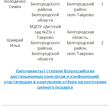
Володенко
Белгородского
Белгородский
1
Семён
района,
район,
Белгородской
село Таврово
области
МДОУ «Детский
сад №23» с.
Белгородская
Таврово
область,
Шамрай
Белгородского
Белгородский
2
Илья
района,
район,
Белгородской
село Таврово
области
Дипломанты I степени Всероссийских
дистанционных конкурсов и конференций,
участвующих в конкурсном отборе на получение
ценного подарка