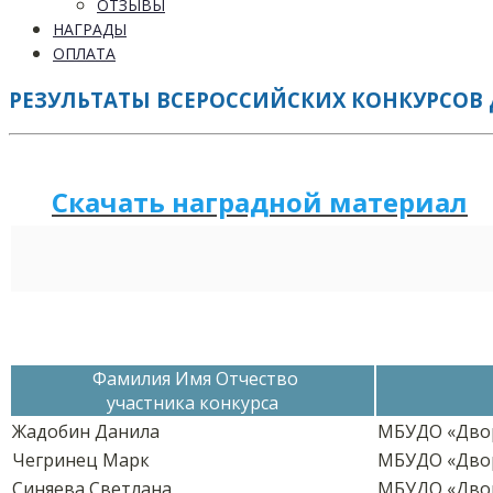
ОТЗЫВЫ
НАГРАДЫ
ОПЛАТА
РЕЗУЛЬТАТЫ ВСЕРОССИЙСКИХ КОНКУРСОВ 
Скачать наградной м
а
териал
Фамилия Имя Отчество
участника конкурса
Жадобин Данила
МБУДО «Двор
Чегринец Марк
МБУДО «Двор
Синяева Светлана
МБУДО «Двор