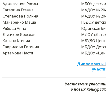
Аджиасанов Расим
МБОУ детски
Гагарина Есения
МАДОУ № 20
Степанова Полина
МАДОУ № 20
Макаренко Маша
ГБДОУ детск
Рябова Анна
Юдинская би
Лысиков Ярослав
МДОУ «Детск
Катина Ксения
МБУДО Центр
Гаврилова Евгения
МБДОУ Детск
Артемова Настя
МБДОУ «Цент
Дипломанты I
участв
Уважаемые участник
о новых конкурсах