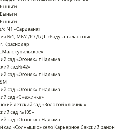
.Быньги
.Быньги
.Быньги
/с N1 «Сардаана»
ия №1, МБУ ДО ДДТ «Радуга талантов»
. Краснодар
.Малокурильское»
ий сад «Огонек» г.Надыма
кий сад№42»
ий сад «Огонек» г.Надыма
ТДМ
ий сад «Огонек» г.Надыма
ий сад «Снежинка»
ский детский сад «Золотой ключик «
кий сад №105»
ий сад «Огонек» г.Надыма
й сад «Солнышко» село Карьерное Сакский район