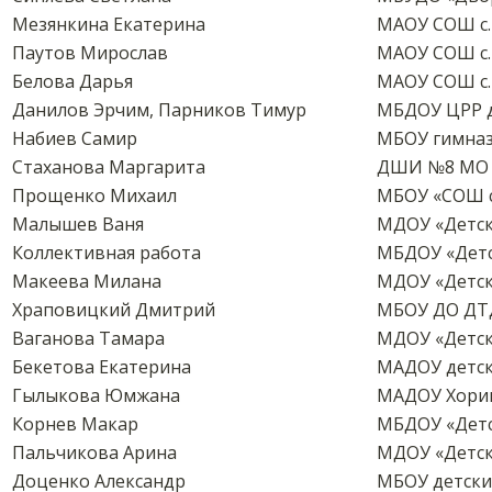
Мезянкина Екатерина
МАОУ СОШ с
Паутов Мирослав
МАОУ СОШ с
Белова Дарья
МАОУ СОШ с
Данилов Эрчим, Парников Тимур
МБДОУ ЦРР д
Набиев Самир
МБОУ гимназ
Стаханова Маргарита
ДШИ №8 МО г
Прощенко Михаил
МБОУ «СОШ с
Малышев Ваня
МДОУ «Детск
Коллективная работа
МБДОУ «Детс
Макеева Милана
МДОУ «Детск
Храповицкий Дмитрий
МБОУ ДО Д
Ваганова Тамара
МДОУ «Детск
Бекетова Екатерина
МАДОУ детск
Гылыкова Юмжана
МАДОУ Хорин
Корнев Макар
МБДОУ «Детс
Пальчикова Арина
МДОУ «Детск
Доценко Александр
МБОУ детски