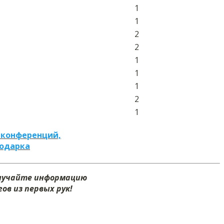
1
1
2
2
1
1
1
2
1
 конференций,
подарка
олучайте информацию
ов из первых рук!