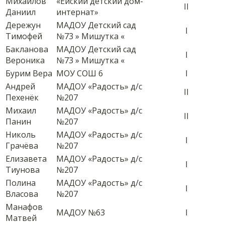
Михайлов
«Ейский детский дом-
II
Даниил
интернат»
Дережун
МАДОУ Детский сад
I
Тимофей
№73 » Мишутка «
Бакланова
МАДОУ Детский сад
I
Вероника
№73 » Мишутка «
Бурим Вера
МОУ СОШ 6
I
Андрей
МАДОУ «Радость» д/с
II
Пехенёк
№207
Михаил
МАДОУ «Радость» д/с
II
Панин
№207
Николь
МАДОУ «Радость» д/с
I
Грачёва
№207
Елизавета
МАДОУ «Радость» д/с
I
Тиунова
№207
Полина
МАДОУ «Радость» д/с
I
Власова
№207
Манафов
МАДОУ №63
I
Матвей