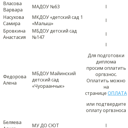
Власова
МАДОУ №63
I
Варвара
Насухова
МКДОУ «детский сад 1
I
Самира
«Малыш»
Бровкина
МБДОУ детский сад
I
Анастасия
№147
I
Для подготовки
диплома
просим оплатить
МБДОУ Майинский
оргвзнос.
Федорова
детский сад
Оплатить можно
Алена
«Чуораанчык»
на
странице
ОПЛАТА
или подтвердите
оплату оргвзноса
Беляева
МУ ДО СЮТ
I