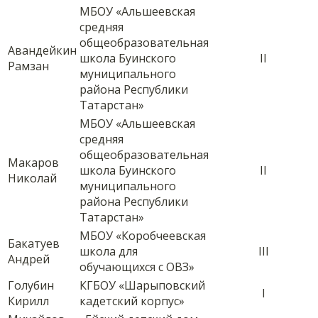
МБОУ «Альшеевская
средняя
общеобразовательная
Авандейкин
школа Буинского
II
Рамзан
муниципального
района Республики
Татарстан»
МБОУ «Альшеевская
средняя
общеобразовательная
Макаров
школа Буинского
II
Николай
муниципального
района Республики
Татарстан»
МБОУ «Коробчеевская
Бакатуев
школа для
III
Андрей
обучающихся с ОВЗ»
Голубин
КГБОУ «Шарыповский
I
Кирилл
кадетский корпус»