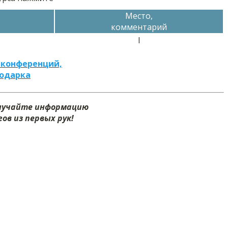
Место,
комментарий
I
 конференций,
подарка
олучайте информацию
ов из первых рук!