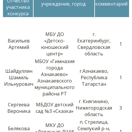
Отчество
учреждение, город
комментарий
участника
конкурса
МБУ ДО
г.
Васильев
«Детско-
Екатеринбург,
1
Артемий
юношеский
Свердловская
центр»
область
МБОУ «Гимназия
города
Шайдуллин
г.Азнакаево,
Азнакаево»
Шамиль
Республика
1
Азнакаевского
Ильнурович
Татарстан
муниципального
района РТ
г. Княгинино,
Сергеева
МБДОУ детский
Нижегородская
3
Вероника
сад №3 «Сказка»
область
п. Стрелица,
МКУ ДО
Белякова
Семлукий р-н,
«Девицкая ДШИ
1