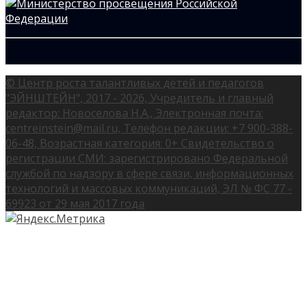
© Центр роста талантливых детей и педагогов
"ЭЙНШТЕЙН", 2017 - 2026, Учредитель и главный
редактор: Новоселова Н.А., Электронная почта:
centreinstein@mail.ru, Телефон редакции: +7 900-388-
06-48, Возрастная категория: 0+ Свидетельство о
регистрации СМИ: зарегистрировано Федеральной
службой по надзору в сфере связи, информационных
технологий и массовых коммуникаций, ЭЛ № ФС 77 -
69923 от 29 мая 2017 года