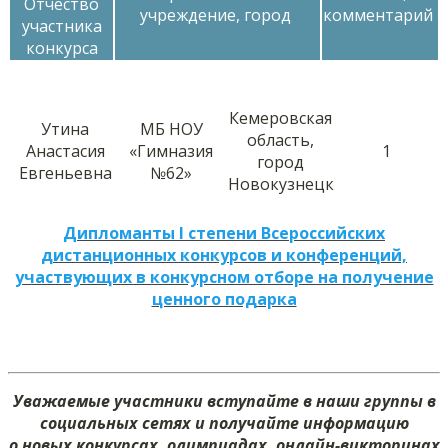
Отчество
учреждение, город
комментарий
участника
конкурса
Кемеровская
Утина
МБ НОУ
область,
Анастасия
«Гимназия
1
город
Евгеньевна
№62»
Новокузнецк
Дипломанты I степени Всероссийских
дистанционных конкурсов и конференций,
участвующих в конкурсном отборе на получение
ценного подарка
Уважаемые участники вступайте в наши группы в
социальных сетях и получайте информацию
о новых конкурсах, олимпиадах, онлайн-викторинах