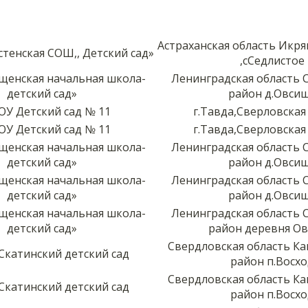
Астраханская область Икр
тенская СОШ,, Детский сад»
,сСедлистое
щенская начальная школа-
Ленинградская область 
детский сад»
район д.Овси
У Детский сад № 11
г.Тавда,Сверловская
У Детский сад № 11
г.Тавда,Сверловская
щенская начальная школа-
Ленинградская область 
детский сад»
район д.Овси
щенская начальная школа-
Ленинградская область 
детский сад»
район д.Овси
щенская начальная школа-
Ленинградская область 
детский сад»
район деревня О
Свердловская область К
катинский детский сад
район п.Восх
Свердловская область К
катинский детский сад
район п.Восх