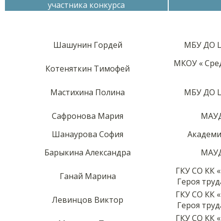
участника конкурса
Шашунин Гордей
МБУ ДО Ц
МКОУ « Сре
Котеняткин Тимофей
Мастихина Полина
МБУ ДО Ц
Сафронова Мария
МАУД
Шанаурова София
Академи
Барыкина Александра
МАУД
ГКУ СО КК
Ганай Марина
Героя труд
ГКУ СО КК
Левинцов Виктор
Героя труд
ГКУ СО КК