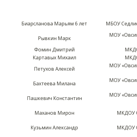
Биарсланова Марьям 6 лет
МБОУ Седлис
МОУ «Овси
Рывкин Марк
Фомин Дмитрий
МКДО
Картавых Михаил
МКДО
МОУ «Овси
Петухов Алексей
МОУ «Овси
Бахтеева Милана
МОУ «Овси
Пашкевич Константин
Маханов Мирон
МКДОУ С
Кузьмин Александр
МКДОУ С