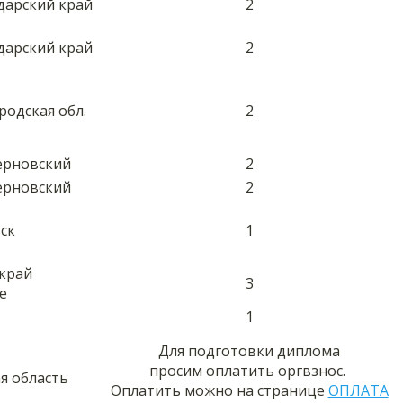
дарский край
2
дарский край
2
родская обл.
2
зерновский
2
зерновский
2
ск
1
край
3
е
1
Для подготовки диплома
просим оплатить оргвзнос.
ая область
Оплатить можно на странице
ОПЛАТА