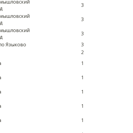
амышловский
3
од
амышловский
3
од
амышловский
3
од
ело Языково
3
2
а
1
а
1
а
1
а
1
а
1