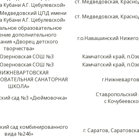
ст. Медведовская, Красно
а Кубани А.Г. Цебулевской»
 «Медведовский ЦПД имени
ст. Медведовская, Красно
а Кубани А.Г. Цебулевской»
льное образовательное
ение дополнительного
г.о.Навашинский Нижего
ания «Дворец детского
творчества»
Озерновская СОШ №3
Камчатский край, п.О
Озерновская СОШ №3
Камчатский край, п.О
НИЖНЕВАРТОВСКАЯ
ОВАТЕЛЬНАЯ САНАТОРНАЯ
г.Нижневартов
ШКОЛА»
Ставропольский 
кий сад №3 «Дюймовочка»
с Кочубеевско
кий сад комбинированного
г. Саратов, Саратовск
вида №246»