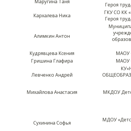
Маругина Таня
Героя труд
ГКУ СО КК
Кархалева Ника
Героя труд
Муниципа
учрежд
Алимкин Антон
образов
Кудрявцева Ксения
МАОУ 
Гришина Глафира
МАОУ 
КУ«
Левченко Андрей
ОБЩЕОБРАЗ
Михайлова Анастасия
МКДОУ Детс
МДОУ «Детс
Сухинина Софья