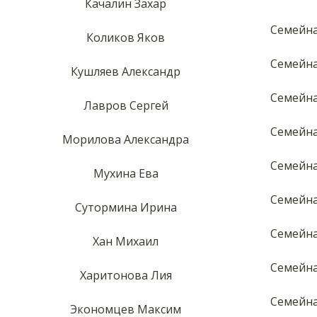
Качалин Захар
Семейна
Коликов Яков
Семейна
Кушляев Александр
Семейна
Лавров Сергей
Семейна
Морилова Александра
Семейна
Мухина Ева
Семейна
Сутормина Ирина
Семейна
Хан Михаил
Семейна
Харитонова Лия
Семейна
Экономцев Максим