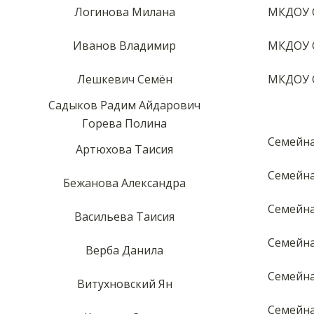
Логинова Милана
МКДОУ С
Иванов Владимир
МКДОУ С
Лешкевич Семён
МКДОУ С
Садыков Радим Айдарович
Горева Полина
Семейна
Артюхова Таисия
Семейна
Бежанова Александра
Семейна
Васильева Таисия
Семейна
Верба Данила
Семейна
Витухновский Ян
Семейна