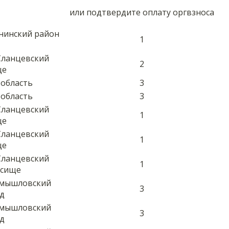
или подтвердите оплату оргвзноса
янинский район
1
Сланцевский
2
ще
 область
3
 область
3
Сланцевский
1
ще
Сланцевский
1
ще
Сланцевский
1
всище
амышловский
3
од
амышловский
3
од