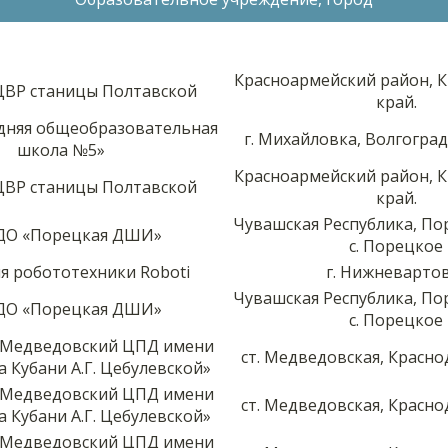
Красноармейский район, 
ВР станицы Полтавской
край.
дняя общеобразовательная
г. Михайловка, Волгоград
школа №5»
Красноармейский район, 
ВР станицы Полтавской
край.
Чувашская Республика, По
О «Порецкая ДШИ»
с. Порецкое
я робототехники Roboti
г. Нижневарто
Чувашская Республика, По
О «Порецкая ДШИ»
с. Порецкое
 «Медведовский ЦПД имени
ст. Медведовская, Красно
а Кубани А.Г. Цебулевской»
 «Медведовский ЦПД имени
ст. Медведовская, Красно
а Кубани А.Г. Цебулевской»
 «Медведовский ЦПД имени