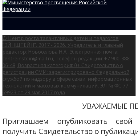
© Центр роста талантливых детей и педагогов
"ЭЙНШТЕЙН", 2017 - 2026, Учредитель и главный
редактор: Новоселова Н.А., Электронная почта:
centreinstein@mail.ru, Телефон редакции: +7 900-388-
06-48, Возрастная категория: 0+ Свидетельство о
регистрации СМИ: зарегистрировано Федеральной
службой по надзору в сфере связи, информационных
технологий и массовых коммуникаций, ЭЛ № ФС 77 -
69923 от 29 мая 2017 года
УВАЖАЕМЫЕ ПЕ
Приглашаем опубликовать свой
получить Свидетельство о публикаци