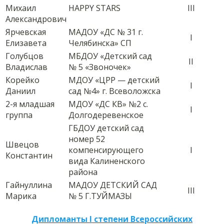
Михаил
HAPPY STARS
III
Александрович
Ярчевская
МАДОУ «ДС № 31 г.
I
Елизавета
Челябинска» СП
Голубцов
МБДОУ «Детский сад
II
Владислав
№ 5 «Звоночек»
Корейко
МДОУ «ЦРР — детский
I
Даниил
сад №4» г. Всеволожска
2-я младшая
МДОУ «ДС КВ» №2 с.
I
группа
Долгодеревенское
ГБДОУ детский сад
номер 52
Швецов
компенсирующего
I
Константин
вида Калиненского
района
Гайнуллина
МАДОУ ДЕТСКИЙ САД
III
Марика
№ 5 Г.ТУЙМАЗЫ
Дипломанты I степени Всероссийских