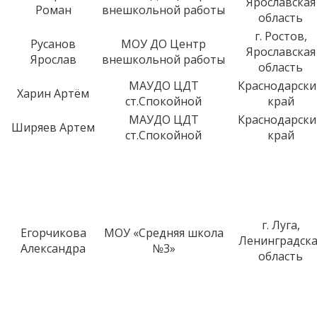
Ярославская
Роман
внешкольной работы
область
г. Ростов,
Русанов
МОУ ДО Центр
Ярославская
Ярослав
внешкольной работы
область
МАУДО ЦДТ
Краснодарски
Харин Артём
ст.Спокойной
край
МАУДО ЦДТ
Краснодарски
Ширяев Артем
ст.Спокойной
край
г. Луга,
Егорчикова
МОУ «Средняя школа
Ленинградска
Александра
№3»
область