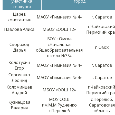
участника
город
конкурса
Царев
МАОУ «Гимназия № 4»
г. Саратов
константин
г.Чайковский
Павлова Алиса
МБОУ «ООШ 12»
Пермский кра
БОУ г.Омска
Скороход
«Начальная
г. Омск
Дарья
общеобразовательная
школа №35»
Колотухин
МАОУ «Гимназия № 4»
г. Саратов
Егор
Сергиенко
МАОУ «Гимназия № 4»
г. Саратов
Леонид
Коломийцев
г.Чайковский
МБОУ «ООШ 12»
Андрей
Пермский кра
МОУ СОШ
с.Перелюб,
Кузнецова
им.М.М.Рудченко
Саратовская
Валерия
с.Перелюб
область