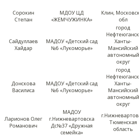
Сорокин
МДОУ ЦД
Клин, Московс
Степан
«ЖЕМЧУЖИНКА»
обл
город
Нефтеюганск
Сайдуллаев
МАДОУ «Детский сад
Ханты-
Хайдар
№6 «Лукоморье»
Мансийский
автономный
округ
город
Нефтеюганск
Донскова
МАДОУ «Детский сад
Ханты-
Василиса
№6 «Лукоморье»
Мансийский
автономный
округ
МАДОУ
г.Нижневартов
Ларионов Олег
г.Нижневартовска
Тюменская
Романович
Дс№37 «Дружная
область
семейка»