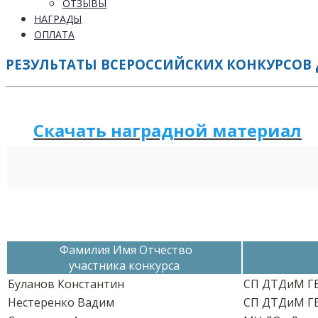
ОТЗЫВЫ
НАГРАДЫ
ОПЛАТА
РЕЗУЛЬТАТЫ ВСЕРОССИЙСКИХ КОНКУРСОВ 
Скачать наградной м
а
териал
Фамилия Имя Отчество
участника конкурса
Буланов Константин
СП ДТДиМ Г
Нестеренко Вадим
СП ДТДиМ Г