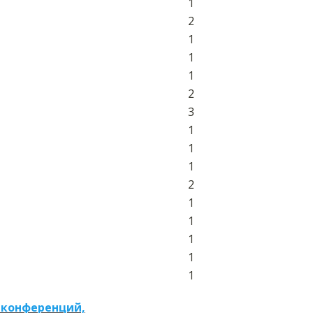
1
2
1
1
1
2
3
1
1
1
2
1
1
1
1
1
 конференций,