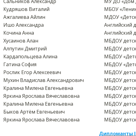
Сальников Александр
МУ ДО «Дом 
Кудряшов Виталий
МБОУ «Ленин
Ажгалиева Айлин
МДОУ «Детск
Ишо Александра
Английский д
Кочина Анна
Английский д
Хусаинов Алан
МБДОУ детски
Алпутин Дмитрий
МБДОУ детски
Кардапольцева Алина
МБДОУ «Детс
Гатина София
МБДОУ «Детс
Рослик Егор Алексеевич
МБДОУ детск
Мухин Владислав Александрович
МБДОУ детск
Кралина Милена Евгеньевна
МБДОУ детск
Яркина Ярослава Вячеславовна
МБДОУ детск
Кралина Милена Евгеньевна
МБДОУ детск
Быков Артём Евгеньевич
МБДОУ детск
Яркина Ярослава Вячеславовна
МБДОУ детск
Дипломанты I