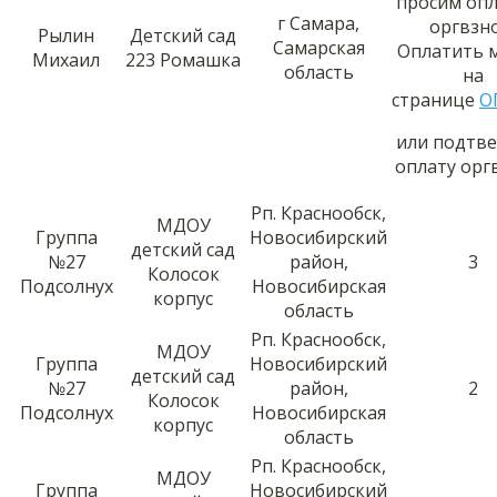
просим оп
г Самара,
оргвзно
Рылин
Детский сад
Самарская
Оплатить 
Михаил
223 Ромашка
область
на
странице
О
или подтв
оплату орг
Рп. Краснообск,
МДОУ
Группа
Новосибирский
детский сад
№27
район,
3
Колосок
Подсолнух
Новосибирская
корпус
область
Рп. Краснообск,
МДОУ
Группа
Новосибирский
детский сад
№27
район,
2
Колосок
Подсолнух
Новосибирская
корпус
область
Рп. Краснообск,
МДОУ
Группа
Новосибирский