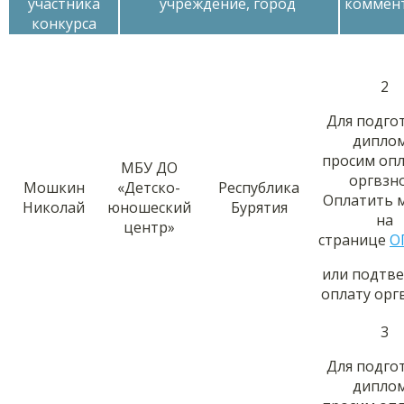
участника
учреждение, город
коммен
конкурса
2
Для подго
дипло
просим оп
МБУ ДО
оргвзно
Мошкин
«Детско-
Республика
Оплатить 
Николай
юношеский
Бурятия
на
центр»
странице
О
или подтв
оплату орг
3
Для подго
дипло