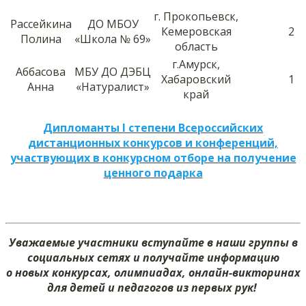
г. Прокопьевск,
Рассейкина
ДО МБОУ
Кемеровская
2
Полина
«Школа № 69»
область
г.Амурск,
Аббасова
МБУ ДО ДЭБЦ
Хабаровский
1
Анна
«Натуралист»
край
Дипломанты I степени Всероссийских
дистанционных конкурсов и конференций,
участвующих в конкурсном отборе на получение
ценного подарка
Уважаемые участники вступайте в наши группы в
социальных сетях и получайте информацию
о новых конкурсах, олимпиадах, онлайн-викторинах
для детей и педагогов из первых рук!