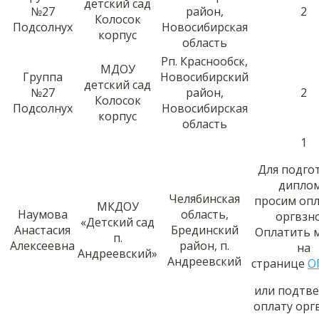
детский сад
№27
район,
2
Колосок
Подсолнух
Новосибирская
корпус
область
Рп. Краснообск,
МДОУ
Группа
Новосибирский
детский сад
№27
район,
2
Колосок
Подсолнух
Новосибирская
корпус
область
1
Для подго
дипло
Челябинская
просим оп
МКДОУ
Наумова
область,
оргвзно
«Детский сад
Анастасия
Брединский
Оплатить 
п.
Алексеевна
район, п.
на
Андреевский»
Андреевский
странице
О
или подтв
оплату орг