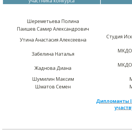
участника конкурса
Шереметьева Полина
Паишев Самир Александрович
Студия Ис
Утина Анастасия Алексеевна
МКДОУ
Забелина Наталья
МКДОУ
Жаднова Диана
Шумилин Максим
Шматов Семен
Дипломанты I
участв