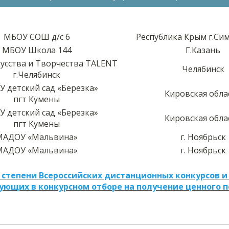
МБОУ СОШ д/с 6
Республика Крым г.Си
МБОУ Школа 144
Г.Казань
кусства и Творчества TALENT
Челябинск
г.Челябинск
 детский сад «Березка»
Кировская обла
пгт Кумены
 детский сад «Березка»
Кировская обла
пгт Кумены
МАДОУ «Мальвина»
г. Ноябрьск
МАДОУ «Мальвина»
г. Ноябрьск
 степени Всероссийских дистанционных конкурсов и
ующих в конкурсном отборе на получение ценного 