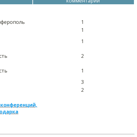
комментарий
мферополь
1
1
1
сть
2
сть
1
3
2
 конференций,
подарка