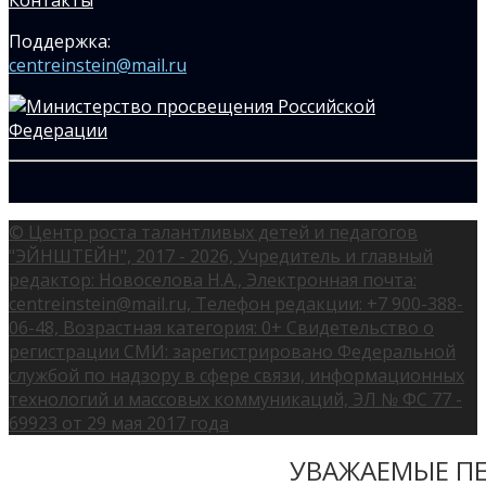
Поддержка:
centreinstein@mail.ru
© Центр роста талантливых детей и педагогов
"ЭЙНШТЕЙН", 2017 - 2026, Учредитель и главный
редактор: Новоселова Н.А., Электронная почта:
centreinstein@mail.ru, Телефон редакции: +7 900-388-
06-48, Возрастная категория: 0+ Свидетельство о
регистрации СМИ: зарегистрировано Федеральной
службой по надзору в сфере связи, информационных
технологий и массовых коммуникаций, ЭЛ № ФС 77 -
69923 от 29 мая 2017 года
УВАЖАЕМЫЕ ПЕ