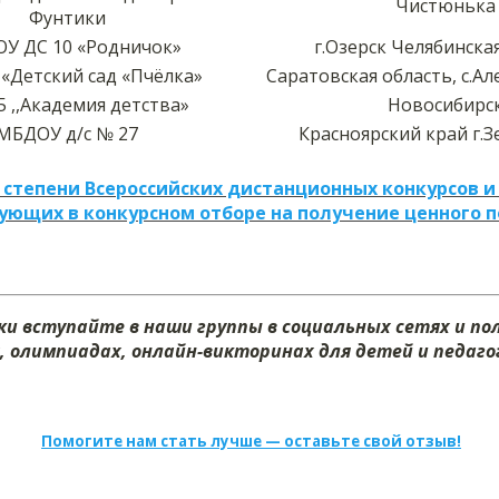
Чистюнька
Фунтики
У ДС 10 «Родничок»
г.Озерск Челябинска
«Детский сад «Пчёлка»
Саратовская область, с.А
5 ,,Академия детства»
Новосибирс
МБДОУ д/с № 27
Красноярский край г.З
 степени Всероссийских дистанционных конкурсов и
ующих в конкурсном отборе на получение ценного 
и вступайте в наши группы в социальных сетях и п
, олимпиадах, онлайн-викторинах для детей и педагог
Помогите нам стать лучше — оставьте свой отзыв!