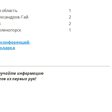
я область
1
лександров-Гай
2
к
2
еленогорск
1
 конференций,
подарка
олучайте информацию
ов из первых рук!