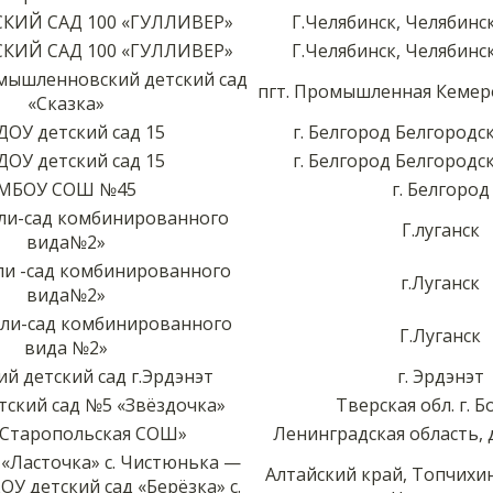
КИЙ САД 100 «ГУЛЛИВЕР»
Г.Челябинск, Челябинс
КИЙ САД 100 «ГУЛЛИВЕР»
Г.Челябинск, Челябинс
ышленновский детский сад
пгт. Промышленная Кемер
«Сказка»
ОУ детский сад 15
г. Белгород Белгородс
ОУ детский сад 15
г. Белгород Белгородс
МБОУ СОШ №45
г. Белгород
сли-сад комбинированного
Г.луганск
вида№2»
ли -сад комбинированного
г.Луганск
вида№2»
сли-сад комбинированного
Г.Луганск
вида №2»
ий детский сад г.Эрдэнэт
г. Эрдэнэт
ский сад №5 «Звёздочка»
Тверская обл. г. Б
Старопольская СОШ»
Ленинградская область, 
 «Ласточка» с. Чистюнька —
Алтайский край, Топчихин
У детский сад «Берёзка» с.