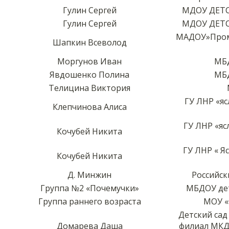
Гулин Сергей
МДОУ ДЕТС
Гулин Сергей
МДОУ ДЕТС
МАДОУ»Пром
Шапкин Всеволод
Моргунов Иван
МБД
Явдошенко Полина
МБД
Телицина Виктория
ГУ ЛНР «я
Клепчинова Алиса
ГУ ЛНР «яс
Кочубей Никита
ГУ ЛНР « Я
Кочубей Никита
Д. Минжин
Российск
Группа №2 «Почемучки»
МБДОУ дет
Группа раннего возраста
МОУ «
Детский сад
Домарева Даша
филиал МКДО