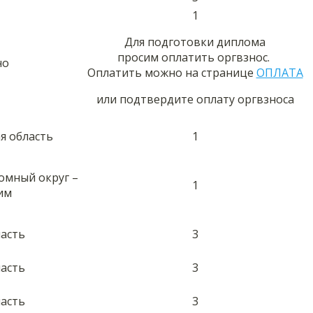
1
Для подготовки диплома
просим оплатить оргвзнос.
но
Оплатить можно на странице
ОПЛАТА
или подтвердите оплату оргвзноса
ая область
1
омный округ –
1
им
ласть
3
ласть
3
ласть
3