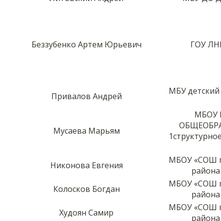
Беззубенко Артем Юрьевич
ГОУ ЛН
МБУ детский 
Привалов Андрей
МБОУ 
ОБЩЕОБР
Мусаева Марьям
1структурное
МБОУ «СОШ п
Никонова Евгения
района
МБОУ «СОШ п
Колосков Богдан
района
МБОУ «СОШ п
Худоян Самир
района