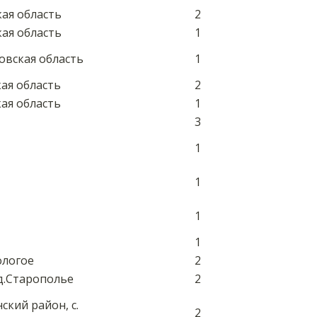
кая область
2
кая область
1
овская область
1
кая область
2
кая область
1
3
1
1
1
1
ологое
2
д.Старополье
2
ский район, с.
2