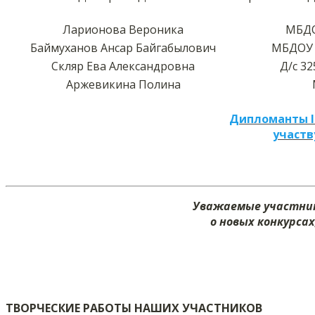
Ларионова Вероника
МБДО
Баймуханов Ансар Байгабылович
МБДОУ 
Скляр Ева Александровна
Д/с 32
Аржевикина Полина
Дипломанты I
участв
Уважаемые участник
о новых конкурсах
ТВОРЧЕСКИЕ РАБОТЫ НАШИХ УЧАСТНИКОВ