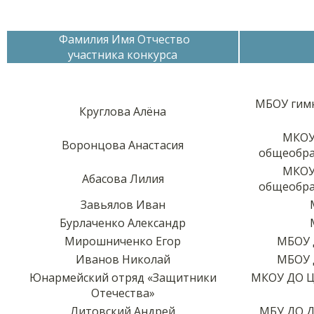
Фамилия Имя Отчество
участника конкурса
МБОУ гимн
Круглова Алёна
МКОУ
Воронцова Анастасия
общеобра
МКОУ
Абасова Лилия
общеобра
Завьялов Иван
Бурлаченко Александр
Мирошниченко Егор
МБОУ 
Иванов Николай
МБОУ 
Юнармейский отряд «Защитники
МКОУ ДО Ц
Отечества»
Литовский Андрей
МБУ ДО Д