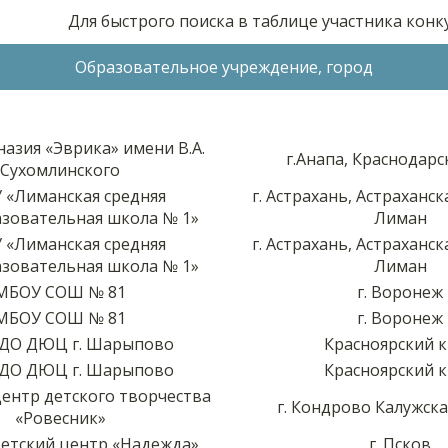
Для быстрого поиска в таблице участника кон
Образовательное учреждение, город
азия «Эврика» имени В.А.
г.Анапа, Краснодарс
Сухомлинского
 «Лиманская средняя
г. Астрахань, Астраханска
зовательная школа № 1»
Лиман
 «Лиманская средняя
г. Астрахань, Астраханска
зовательная школа № 1»
Лиман
МБОУ СОШ № 81
г. Воронеж
МБОУ СОШ № 81
г. Воронеж
ДО ДЮЦ г. Шарыпово
Красноярский 
ДО ДЮЦ г. Шарыпово
Красноярский 
ентр детского творчества
г. Кондрово Калужска
«Ровесник»
етский центр «Надежда»
г. Псков