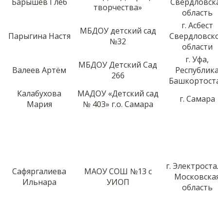
Барышев Глеб
Свердловск
творчества»
область
г. Асбест
МБДОУ детский сад
Парыгина Настя
Свердловск
№32
области
г. Уфа,
МБДОУ Детский Сад
Валеев Артём
Республик
266
Башкортост
Калабухова
МАДОУ «Детский сад
г. Самара
Мария
№ 403» г.о. Самара
г. Электроста
Сафяргалиева
МАОУ СОШ №13 с
Московска
Ильнара
УИОП
область