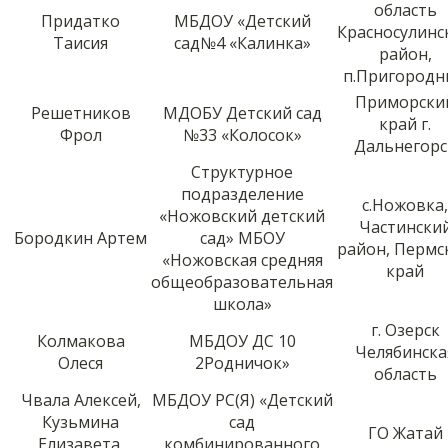
область
Придатко
МБДОУ «Детский
Красносулинс
Таисия
сад№4 «Калинка»
район,
п.Пригородн
Приморски
Решетников
МДОБУ Детский сад
край г.
Фрол
№33 «Колосок»
Дальнегорс
Структурное
подразделение
с.Ножовка,
«Ножовский детский
Частински
Бородкин Артем
сад» МБОУ
район, Пермс
«Ножовская средняя
край
общеобразовательная
школа»
г. Озерск
Колмакова
МБДОУ ДС 10
Челябинска
Олеся
2Родничок»
область
Чвала Алексей,
МБДОУ РС(Я) «Детский
Кузьмина
сад
ГО Жатай
Елизавета,
комбинированного