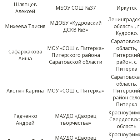
Шляпцев
МБОУ СОШ №37
Иркутск
Алексей
Ленинградск
МДОБУ «Кудровский
Михеева Таисия
область , г
ДСКВ №3»
Кудрово.
Саратовска
МОУ «СОШ с. Питерка»
область,
Сафаржакова
Питерского района
Питерский
Аиша
Саратовской области
район, с.
Питерка
Саратовска
область,
Акопян Карина
МОУ «СОШ с. Питерка»
Питерский
район сел
Питерка
Красноуфимс
Радченко
МАУДО «Дворец
Свердловск
Андрей
творчества»
область
Красноуфимс
МАУДО «Дворец