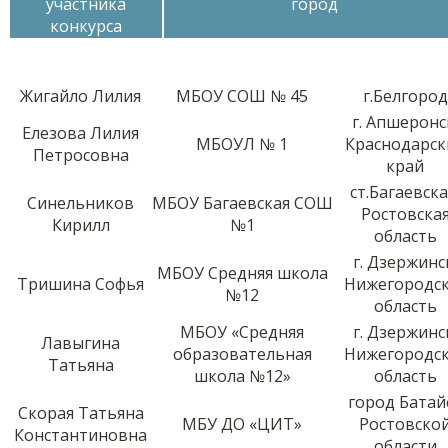
участника
город
конкурса
Жигайло Лилия
МБОУ СОШ № 45
г.Белгород
г. Апшеронс
Елезова Лилия
МБОУЛ № 1
Краснодарск
Петросовна
край
ст.Багаевска
Синельников
МБОУ Багаевская СОШ
Ростовска
Кирилл
№1
область
г. Дзержинс
МБОУ Средняя школа
Тришина Софья
Нижегородск
№12
область
МБОУ «Средняя
г. Дзержинс
Лавыгина
образовательная
Нижегородск
Татьяна
школа №12»
область
город Батай
Скорая Татьяна
МБУ ДО «ЦИТ»
Ростовско
Константиновна
области