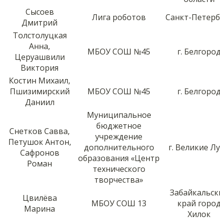
Сысоев
Лига роботов
Санкт-Петерб
Дмитрий
Толстолуцкая
Анна,
МБОУ СОШ №45
г. Белгоро
Церуашвили
Виктория
Костин Михаил,
Пшизимирский
МБОУ СОШ №45
г. Белгоро
Даниил
Муниципальное
бюджетное
Снетков Савва,
учреждение
Петушок Антон,
дополнительного
г. Великие Л
Сафронов
образования «Центр
Роман
технического
творчества»
Забайкальск
Цвилëва
МБОУ СОШ 13
край горо
Марина
Хилок