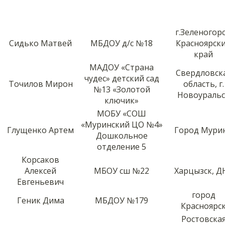
г.Зеленогорс
Сидько Матвей
МБДОУ д/с №18
Красноярск
край
МАДОУ «Страна
Свердловск
чудес» детский сад
Точилов Мирон
область, г.
№13 «Золотой
Новоуральс
ключик»
МОБУ «СОШ
«Муринский ЦО №4»
Глущенко Артем
Город Мури
Дошкольное
отделение 5
Корсаков
Алексей
МБОУ сш №22
Харцызск, Д
Евгеньевич
город
Геник Дима
МБДОУ №179
Красноярс
Ростовска