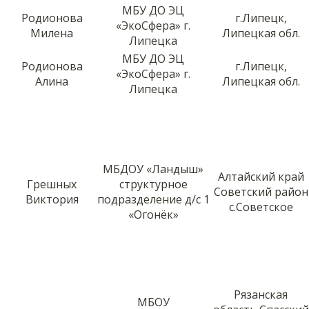
МБУ ДО ЭЦ
Родионова
г.Липецк,
«ЭкоСфера» г.
Милена
Липецкая обл.
Липецка
МБУ ДО ЭЦ
Родионова
г.Липецк,
«ЭкоСфера» г.
Алина
Липецкая обл.
Липецка
МБДОУ «Ландыш»
Алтайский край
Грешных
структурное
Советский район
Виктория
подразделение д/с 1
с.Советское
«Огонёк»
Рязанская
МБОУ