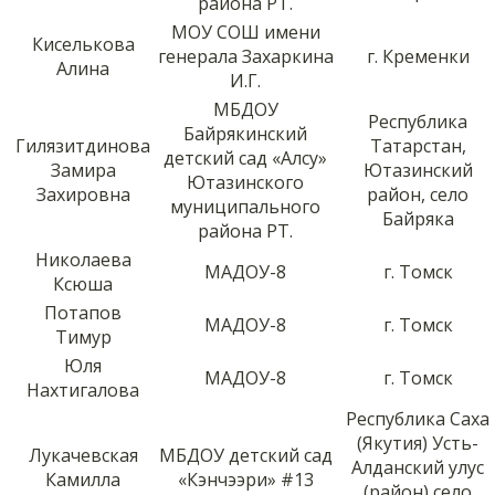
района РТ.
МОУ СОШ имени
Киселькова
генерала Захаркина
г. Кременки
Алина
И.Г.
МБДОУ
Республика
Байрякинский
Гилязитдинова
Татарстан,
детский сад «Алсу»
Замира
Ютазинский
Ютазинского
Захировна
район, село
муниципального
Байряка
района РТ.
Николаева
МАДОУ-8
г. Томск
Ксюша
Потапов
МАДОУ-8
г. Томск
Тимур
Юля
МАДОУ-8
г. Томск
Нахтигалова
Республика Саха
(Якутия) Усть-
Лукачевская
МБДОУ детский сад
Алданский улус
Камилла
«Кэнчээри» #13
(район) село