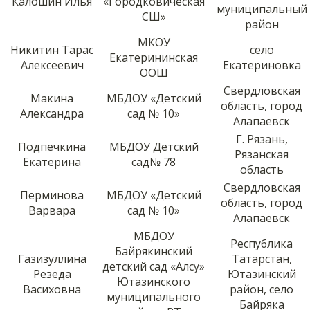
Калошин Илья
«Городковическая
муниципальный
СШ»
район
МКОУ
Никитин Тарас
село
Екатерининская
Алексеевич
Екатериновка
ООШ
Свердловская
Макина
МБДОУ «Детский
область, город
Александра
сад № 10»
Алапаевск
Г. Рязань,
Подпечкина
МБДОУ Детский
Рязанская
Екатерина
сад№ 78
область
Свердловская
Перминова
МБДОУ «Детский
область, город
Варвара
сад № 10»
Алапаевск
МБДОУ
Республика
Байрякинский
Газизуллина
Татарстан,
детский сад «Алсу»
Резеда
Ютазинский
Ютазинского
Васиховна
район, село
муниципального
Байряка