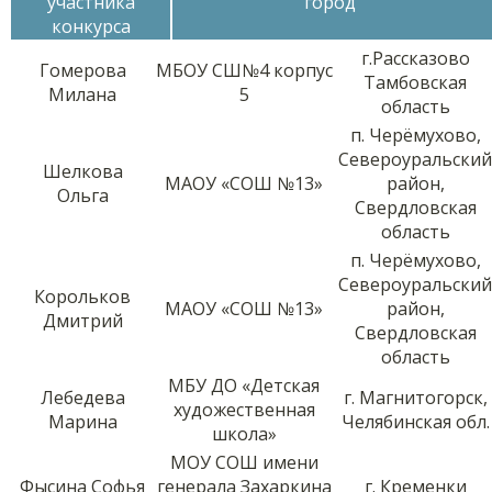
участника
город
конкурса
г.Рассказово
Гомерова
МБОУ СШ№4 корпус
Тамбовская
Милана
5
область
п. Черёмухово,
Североуральский
Шелкова
МАОУ «СОШ №13»
район,
Ольга
Свердловская
область
п. Черёмухово,
Североуральский
Корольков
МАОУ «СОШ №13»
район,
Дмитрий
Свердловская
область
МБУ ДО «Детская
Лебедева
г. Магнитогорск,
художественная
Марина
Челябинская обл.
школа»
МОУ СОШ имени
Фысина Софья
генерала Захаркина
г. Кременки