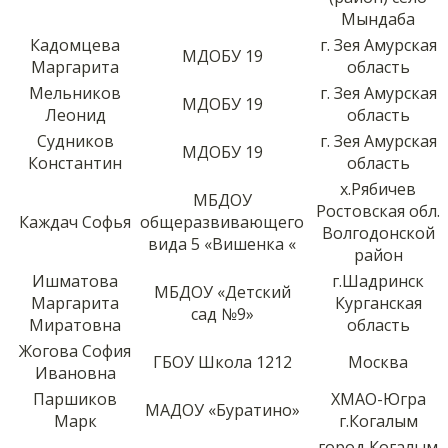
Мындаба
Кадомцева
г. Зея Амурская
МДОБУ 19
Маргарита
область
Мельников
г. Зея Амурская
МДОБУ 19
Леонид
область
Судников
г. Зея Амурская
МДОБУ 19
Константин
область
х.Рябичев
МБДОУ
Ростовская обл.
Каждач Софья
общеразвивающего
Волгодонской
вида 5 «Вишенка «
район
Ишматова
г.Шадринск
МБДОУ «Детский
Маргарита
Курганская
сад №9»
Миратовна
область
Жогова София
ГБОУ Школа 1212
Москва
Ивановна
Паршиков
ХМАО-Югра
МАДОУ «Буратино»
Марк
г.Когалым
город Когалым