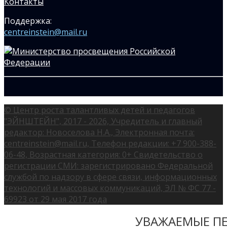
Контакты
Поддержка:
centreinstein@mail.ru
© Центр роста талантливых детей и педагогов
"ЭЙНШТЕЙН", 2017 - 2026, Учредитель и главный
редактор: Новоселова Н.А., Электронная почта:
centreinstein@mail.ru, Телефон редакции: +7 900-388-
06-48, Возрастная категория: 0+ Свидетельство о
регистрации СМИ: зарегистрировано Федеральной
службой по надзору в сфере связи, информационных
технологий и массовых коммуникаций, ЭЛ № ФС 77 -
69923 от 29 мая 2017 года
УВАЖАЕМЫЕ ПЕ