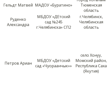
Гельдт Матвей
МАДОУ «Буратино»
Тюменская
область
МБДОУ «ДЕтский
г.Челябинск,
Руденко
сад №245
Челябинская
Александра
г.Челябинска» СП2
область
село Хонуу,
МБДОУ «Детский
Момский район,
Петров Ариан
сад «Чуораанчык»»
Республика Саха
(Якутия)