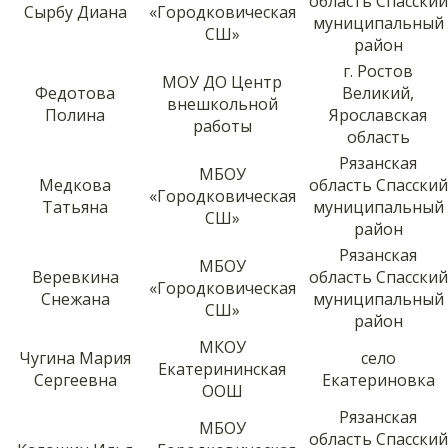
область Спасский
Сырбу Диана
«Городковическая
муниципальный
СШ»
район
г. Ростов
МОУ ДО Центр
Федотова
Великий,
внешкольной
Полина
Ярославская
работы
область
Рязанская
МБОУ
Медкова
область Спасский
«Городковическая
Татьяна
муниципальный
СШ»
район
Рязанская
МБОУ
Веревкина
область Спасский
«Городковическая
Снежана
муниципальный
СШ»
район
МКОУ
Чугина Мария
село
Екатерининская
Сергеевна
Екатериновка
ООШ
Рязанская
МБОУ
область Спасский