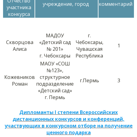
Отчество
учреждение, город
комментарий
участника
конкурса
МАДОУ
г.
Скворцова
«Детский сад
Чебоксары,
1
Алиса
№ 201»
Чувашская
г. Чебоксары
Республика
МАОУ «СОШ
№123»,
Кожевников
структурное
г.Пермь
3
Роман
подразделение
«Детский сад»
г. Пермь
Дипломанты I степени Всероссийских
дистанционных конкурсов и конференций,
участвующих в конкурсном отборе на получение
ценного подарка