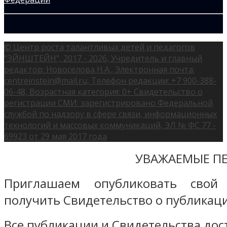
© Центр роста талантливых детей и педагогов
"ЭЙНШТЕЙН", 2017 - 2026, Учредитель и главный
редактор: Новоселова Н.А., Электронная почта:
centreinstein@mail.ru, Телефон редакции: +7 900-388-
06-48, Возрастная категория: 0+ Свидетельство о
регистрации СМИ: зарегистрировано Федеральной
службой по надзору в сфере связи, информационных
технологий и массовых коммуникаций, ЭЛ № ФС 77 -
69923 от 29 мая 2017 года
УВАЖАЕМЫЕ ПЕ
Приглашаем опубликовать свой
получить Свидетельство о публикаци
Все публикации и Свидетельства дост