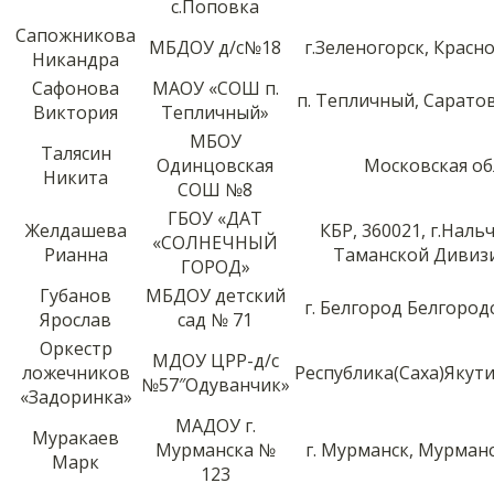
с.Поповка
Сапожникова
МБДОУ д/с№18
г.Зеленогорск, Красн
Никандра
Сафонова
МАОУ «СОШ п.
п. Тепличный, Сарато
Виктория
Тепличный»
МБОУ
Талясин
Одинцовская
Московская об
Никита
СОШ №8
ГБОУ «ДАТ
Желдашева
КБР, 360021, г.Нальч
«СОЛНЕЧНЫЙ
Рианна
Таманской Дивизи
ГОРОД»
Губанов
МБДОУ детский
г. Белгород Белгород
Ярослав
сад № 71
Оркестр
МДОУ ЦРР-д/с
ложечников
Республика(Саха)Якут
№57″Одуванчик»
«Задоринка»
МАДОУ г.
Муракаев
Мурманска №
г. Мурманск, Мурман
Марк
123