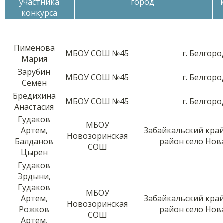
участника
город
конкурса
Пименова
МБОУ СОШ №45
г. Белгоро
Мария
Зарубин
МБОУ СОШ №45
г. Белгоро
Семен
Бредихина
МБОУ СОШ №45
г. Белгоро
Анастасия
Гудаков
МБОУ
Артем,
Забайкальский кра
Новозоринская
Балданов
район село Нов
СОШ
Цырен
Гудаков
Эрдыни,
Гудаков
МБОУ
Артем,
Забайкальский кра
Новозоринская
Рожков
район село Нов
СОШ
Артем,