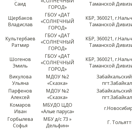
«СОЛНЕЧНЫЙ
Саид
Таманской Дивизи
ГОРОД»
ГБОУ «ДАТ
Щербаков
КБР, 360021, г.Нальч
«СОЛНЕЧНЫЙ
Владислав
Таманской Дивизи
ГОРОД»
ГБОУ «ДАТ
Культербаев
КБР, 360021, г.Нальч
«СОЛНЕЧНЫЙ
Ратмир
Таманской Дивизи
ГОРОД»
ГБОУ «ДАТ
Шогенов
КБР, 360021, г.Нальч
«СОЛНЕЧНЫЙ
Эмиль
Таманской Дивизи
ГОРОД»
Викулова
МДОУ №2
Забайкальский
Ульяна
«Сказка»
пгт.Забайка
Парфенов
МДОУ №2
Забайкальский
Алексей
«Сказка»
пгт.Забайка
Комаров
МБУДО ЦДО
г.Новосиби
Иван
«Алые паруса»
Горбылева
МБУ д/с 73 »
Г. Тольятт
Софья
Дельфин»