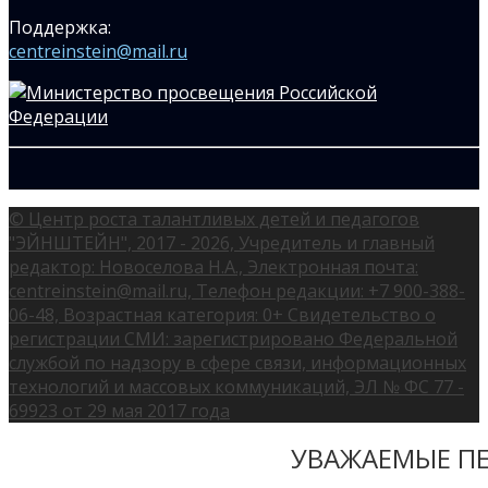
Поддержка:
centreinstein@mail.ru
© Центр роста талантливых детей и педагогов
"ЭЙНШТЕЙН", 2017 - 2026, Учредитель и главный
редактор: Новоселова Н.А., Электронная почта:
centreinstein@mail.ru, Телефон редакции: +7 900-388-
06-48, Возрастная категория: 0+ Свидетельство о
регистрации СМИ: зарегистрировано Федеральной
службой по надзору в сфере связи, информационных
технологий и массовых коммуникаций, ЭЛ № ФС 77 -
69923 от 29 мая 2017 года
УВАЖАЕМЫЕ ПЕ