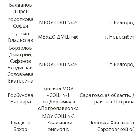
Балданов
Цырен
Короткова
МБОУ СОШ №45
г. Белгоро
Софья
Суткин
МБУДО ДМШ №6
г. Новосиби
Владислав
Борзилов
Дмитрий,
Сафонов
МБОУ СОШ №45
г. Белгоро
Владислав,
Соловьева
Екатерина
филиал МОУ
Горбунова
«СОШ №1
Саратовская область,
Варвара
р.п.Дергачи» в
район, с.Петроп
с.Петропавловка
МОУ СОШ №3
Гладков
г.Хвалынска
с.Поповка Хвалынск
Захар
филиал в
Саратовской о