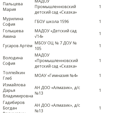
МАДОУ
Пальцева
Промышленновский
1
Мария
детский сад «Сказка»
Мурилина
ГБОУ школа 1596
1
София
Голышева
МАДОУ «Детский сад
1
Амина
√14»
МБОУ ОЦ № 7 ДОУ №
Гусаров Артём
1
105
МАДОУ
Володина
«Промышленновский
1
София
детский сад «Сказка»
Толпейкин
МОАУ «Гимназия №4»
1
Глеб
Измайлова
АН ДОО «Алмазик», д/с
Дарья
1
№13
Владимировна
Гадибиров
АН ДОО «Алмазик», д/с
Богдан
1
№13