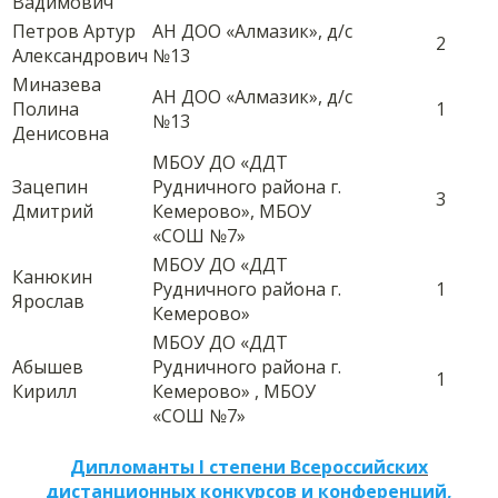
Вадимович
Петров Артур
АН ДОО «Алмазик», д/с
2
Александрович
№13
Миназева
АН ДОО «Алмазик», д/с
Полина
1
№13
Денисовна
МБОУ ДО «ДДТ
Зацепин
Рудничного района г.
3
Дмитрий
Кемерово», МБОУ
«СОШ №7»
МБОУ ДО «ДДТ
Канюкин
Рудничного района г.
1
Ярослав
Кемерово»
МБОУ ДО «ДДТ
Абышев
Рудничного района г.
1
Кирилл
Кемерово» , МБОУ
«СОШ №7»
Дипломанты I степени Всероссийских
дистанционных конкурсов и конференций,