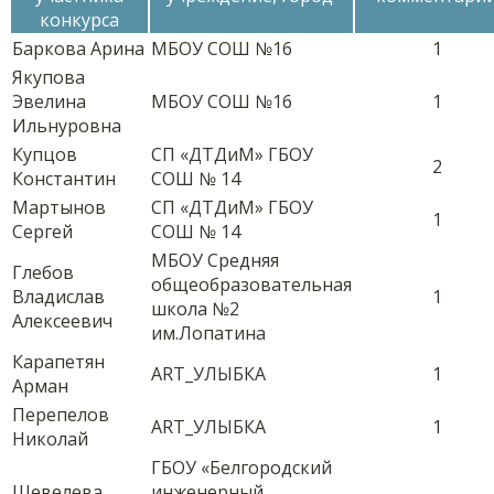
конкурса
Баркова Арина
МБОУ СОШ №16
1
Якупова
Эвелина
МБОУ СОШ №16
1
Ильнуровна
Купцов
СП «ДТДиМ» ГБОУ
2
Константин
СОШ № 14
Мартынов
СП «ДТДиМ» ГБОУ
1
Сергей
СОШ № 14
МБОУ Средняя
Глебов
общеобразовательная
Владислав
1
школа №2
Алексеевич
им.Лопатина
Карапетян
ART_УЛЫБКА
1
Арман
Перепелов
ART_УЛЫБКА
1
Николай
ГБОУ «Белгородский
Шевелева
инженерный