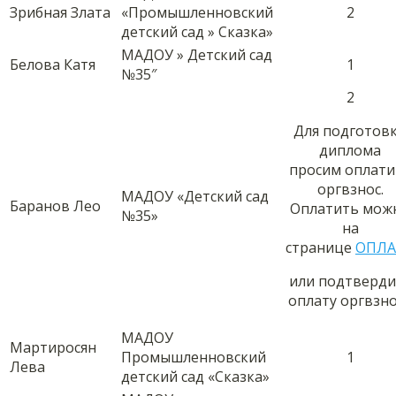
Зрибная Злата
«Промышленновский
2
детский сад » Сказка»
МАДОУ » Детский сад
Белова Катя
1
№35″
2
Для подготов
диплома
просим оплати
оргвзнос.
МАДОУ «Детский сад
Баранов Лео
Оплатить мож
№35»
на
странице
ОПЛА
или подтверди
оплату оргвзн
МАДОУ
Мартиросян
Промышленновский
1
Лева
детский сад «Сказка»