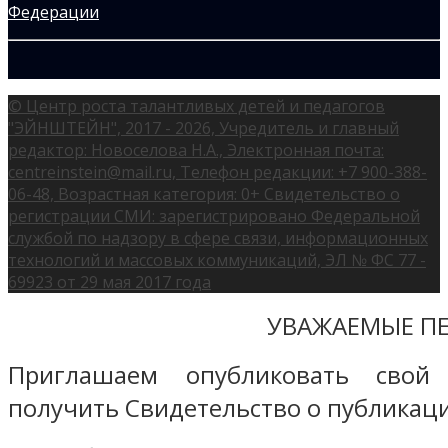
© Центр роста талантливых детей и педагогов
"ЭЙНШТЕЙН", 2017 - 2026, Учредитель и главный
редактор: Новоселова Н.А., Электронная почта:
centreinstein@mail.ru, Телефон редакции: +7 900-388-
06-48, Возрастная категория: 0+ Свидетельство о
регистрации СМИ: зарегистрировано Федеральной
службой по надзору в сфере связи, информационных
технологий и массовых коммуникаций, ЭЛ № ФС 77 -
69923 от 29 мая 2017 года
УВАЖАЕМЫЕ ПЕ
Приглашаем опубликовать свой
получить Свидетельство о публикаци