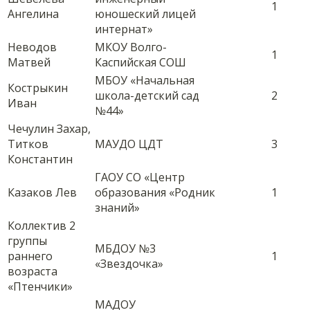
1
Ангелина
юношеский лицей
интернат»
Неводов
МКОУ Волго-
1
Матвей
Каспийская СОШ
МБОУ «Начальная
Кострыкин
школа-детский сад
2
Иван
№44»
Чечулин Захар,
Титков
МАУДО ЦДТ
3
Константин
ГАОУ СО «Центр
Казаков Лев
образования «Родник
1
знаний»
Коллектив 2
группы
МБДОУ №3
раннего
1
«Звездочка»
возраста
«Птенчики»
МАДОУ