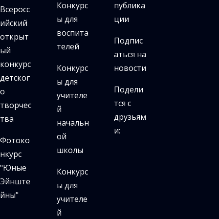
Конкурс
публика
Всеросс
ы для
ции
ийский
воспита
открыт
Подпис
телей
ый
аться на
конкурс
Конкурс
новости
детског
ы для
Подели
о
учителе
тся с
творчес
й
друзьям
тва
начальн
и:
ой
Фотоко
школы
нкурс
"Юные
Конкурс
Эйнште
ы для
йны"
учителе
й