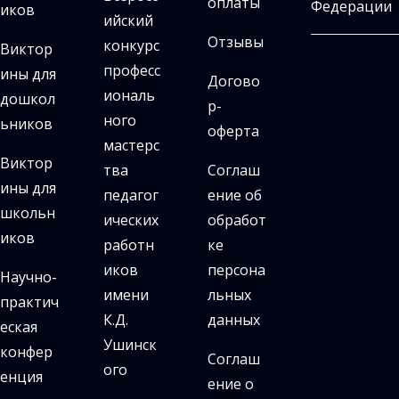
оплаты
иков
ийский
Отзывы
конкурс
Виктор
професс
ины для
Догово
иональ
дошкол
р-
ного
ьников
оферта
мастерс
Виктор
тва
Соглаш
ины для
педагог
ение об
школьн
ических
обработ
иков
работн
ке
иков
персона
Научно-
имени
льных
практич
К.Д.
данных
еская
Ушинск
конфер
Соглаш
ого
енция
ение о