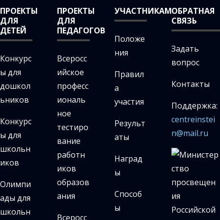
ПРОЕКТЫ
ПРОЕКТЫ
УЧАСТНИКАМ
ОБРАТНАЯ
ДЛЯ
ДЛЯ
СВЯЗЬ
ДЕТЕЙ
ПЕДАГОГОВ
Положе
Задать
ния
Конкурс
Всеросс
вопрос
ы для
ийское
Правил
Контакты
дошкол
професс
а
ьников
иональ
участия
Поддержка:
ное
centreinstei
Конкурс
Результ
тестиро
n@mail.ru
ы для
аты
вание
школьн
работн
Наград
иков
иков
ы
образов
Олимпи
Способ
ания
ады для
ы
школьн
Всеросс