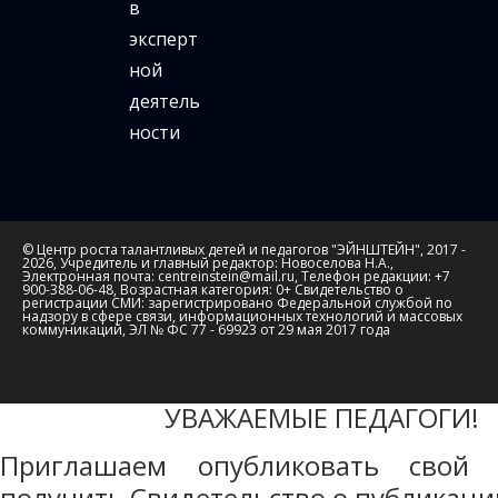
в
эксперт
ной
деятель
ности
© Центр роста талантливых детей и педагогов "ЭЙНШТЕЙН", 2017 -
2026, Учредитель и главный редактор: Новоселова Н.А.,
Электронная почта: centreinstein@mail.ru, Телефон редакции: +7
900-388-06-48, Возрастная категория: 0+ Свидетельство о
регистрации СМИ: зарегистрировано Федеральной службой по
надзору в сфере связи, информационных технологий и массовых
коммуникаций, ЭЛ № ФС 77 - 69923 от 29 мая 2017 года
УВАЖАЕМЫЕ ПЕДАГОГИ!
Приглашаем опубликовать свой 
получить Свидетельство о публикаци