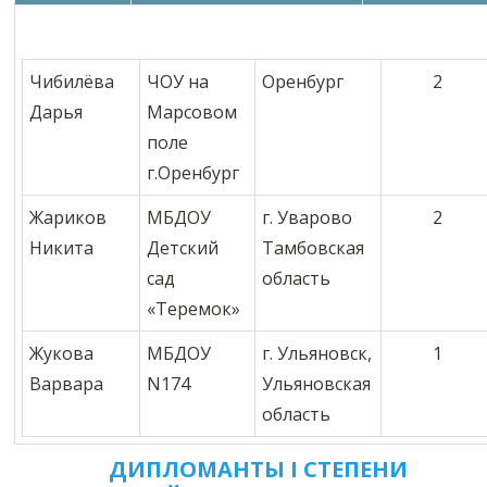
Чибилёва
ЧОУ на
Оренбург
2
Дарья
Марсовом
поле
г.Оренбург
Жариков
МБДОУ
г. Уварово
2
Никита
Детский
Тамбовская
сад
область
«Теремок»
Жукова
МБДОУ
г. Ульяновск,
1
Варвара
N174
Ульяновская
область
ДИПЛОМАНТЫ I СТЕПЕНИ