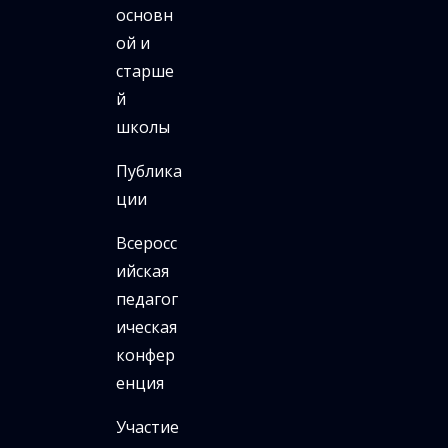
основн
ой и
старше
й
школы
Публика
ции
Всеросс
ийская
педагог
ическая
конфер
енция
Участие