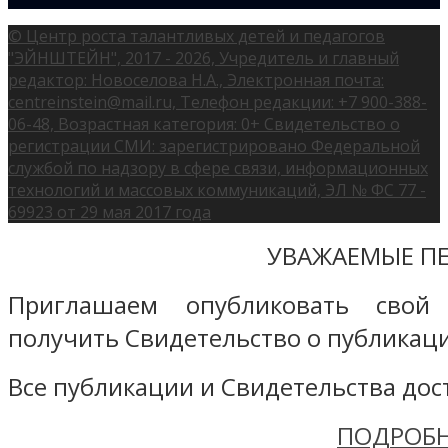
© Центр роста талантливых детей и педагогов
"ЭЙНШТЕЙН", 2017 - 2026, Учредитель и главный
редактор: Новоселова Н.А., Электронная почта:
centreinstein@mail.ru, Телефон редакции: +7 900-388-
06-48, Возрастная категория: 0+ Свидетельство о
регистрации СМИ: зарегистрировано Федеральной
службой по надзору в сфере связи, информационных
технологий и массовых коммуникаций, ЭЛ № ФС 77 -
69923 от 29 мая 2017 года
УВАЖАЕМЫЕ ПЕ
Приглашаем опубликовать свой
получить Свидетельство о публикаци
Все публикации и Свидетельства дост
ПОДРОБН