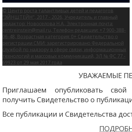
© Центр роста талантливых детей и педагогов
"ЭЙНШТЕЙН", 2017 - 2026, Учредитель и главный
редактор: Новоселова Н.А., Электронная почта:
centreinstein@mail.ru, Телефон редакции: +7 900-388-
06-48, Возрастная категория: 0+ Свидетельство о
регистрации СМИ: зарегистрировано Федеральной
службой по надзору в сфере связи, информационных
технологий и массовых коммуникаций, ЭЛ № ФС 77 -
69923 от 29 мая 2017 года
УВАЖАЕМЫЕ ПЕ
Приглашаем опубликовать свой
получить Свидетельство о публикаци
Все публикации и Свидетельства дост
ПОДРОБН