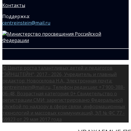
Контакты
Поддержка:
centreinstein@mail.ru
© Центр роста талантливых детей и педагогов
"ЭЙНШТЕЙН", 2017 - 2026, Учредитель и главный
редактор: Новоселова Н.А., Электронная почта:
centreinstein@mail.ru, Телефон редакции: +7 900-388-
06-48, Возрастная категория: 0+ Свидетельство о
регистрации СМИ: зарегистрировано Федеральной
службой по надзору в сфере связи, информационных
технологий и массовых коммуникаций, ЭЛ № ФС 77 -
69923 от 29 мая 2017 года