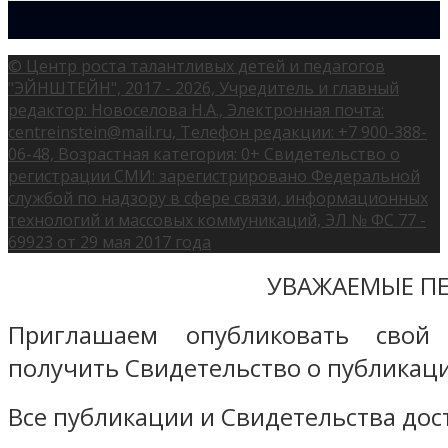
© Центр роста талантливых детей и педагогов
"ЭЙНШТЕЙН", 2017 - 2026, Учредитель и главный
редактор: Новоселова Н.А., Электронная почта:
centreinstein@mail.ru, Телефон редакции: +7 900-388-
06-48, Возрастная категория: 0+ Свидетельство о
регистрации СМИ: зарегистрировано Федеральной
службой по надзору в сфере связи, информационных
технологий и массовых коммуникаций, ЭЛ № ФС 77 -
69923 от 29 мая 2017 года
УВАЖАЕМЫЕ ПЕ
Приглашаем опубликовать свой
получить Свидетельство о публикаци
Все публикации и Свидетельства дост