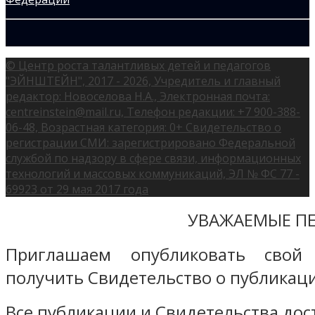
© Центр роста талантливых детей и педагогов
"ЭЙНШТЕЙН", 2017 - 2026, Учредитель и главный
редактор: Новоселова Н.А., Электронная почта:
centreinstein@mail.ru, Телефон редакции: +7 900-388-
06-48, Возрастная категория: 0+ Свидетельство о
регистрации СМИ: зарегистрировано Федеральной
службой по надзору в сфере связи, информационных
технологий и массовых коммуникаций, ЭЛ № ФС 77 -
69923 от 29 мая 2017 года
УВАЖАЕМЫЕ ПЕ
Приглашаем опубликовать свой
получить Свидетельство о публикаци
Все публикации и Свидетельства дост